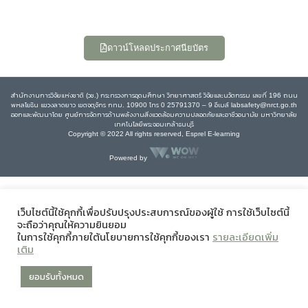
ดาวน์โหลดประกาศนียบัตร
สำนักงานการวิจัยแห่งชาติ (วช.) กระทรวงการอุดมศึกษา วิทยาศาสตร์ วิจัยและนวัตกรรม เลขที่ 196 ถนน
พหลโยธิน แขวงลาดยาว เขตจตุจักร กทม. 10900 โทร 0 25791370 – 9 อีเมล์ labsafety@nrct.go.th
ออกและพัฒนาโดย ศูนย์การจัดการด้านพลังงานสิ่งแวดล้อมความปลอดภัยและอาชีวอนามัย มหาวิทยาลัย
เทคโนโลยีพระจอมเกล้าธนบุรี
Copyright © 2022 All rights reserved, Esprel E-learning
Powered by
เว็บไซต์นี้ใช้คุกกี้เพื่อปรับปรุงประสบการณ์ของผู้ใช้ การใช้เว็บไซต์นี้
จะถือว่าคุณให้ความยินยอม
ในการใช้คุกกี้ภายใต้นโยบายการใช้คุกกี้ของเรา
รายละเอียดเพิ่ม
เติม
ยอมรับทั้งหมด