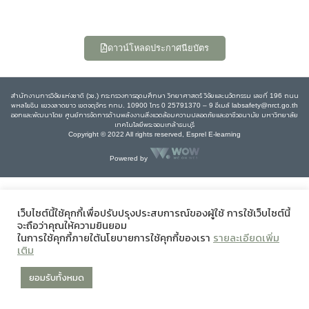
ดาวน์โหลดประกาศนียบัตร
สำนักงานการวิจัยแห่งชาติ (วช.) กระทรวงการอุดมศึกษา วิทยาศาสตร์ วิจัยและนวัตกรรม เลขที่ 196 ถนน
พหลโยธิน แขวงลาดยาว เขตจตุจักร กทม. 10900 โทร 0 25791370 – 9 อีเมล์ labsafety@nrct.go.th
ออกและพัฒนาโดย ศูนย์การจัดการด้านพลังงานสิ่งแวดล้อมความปลอดภัยและอาชีวอนามัย มหาวิทยาลัย
เทคโนโลยีพระจอมเกล้าธนบุรี
Copyright © 2022 All rights reserved, Esprel E-learning
Powered by
เว็บไซต์นี้ใช้คุกกี้เพื่อปรับปรุงประสบการณ์ของผู้ใช้ การใช้เว็บไซต์นี้
จะถือว่าคุณให้ความยินยอม
ในการใช้คุกกี้ภายใต้นโยบายการใช้คุกกี้ของเรา
รายละเอียดเพิ่ม
เติม
ยอมรับทั้งหมด