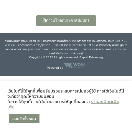
ดาวน์โหลดประกาศนียบัตร
สำนักงานการวิจัยแห่งชาติ (วช.) กระทรวงการอุดมศึกษา วิทยาศาสตร์ วิจัยและนวัตกรรม เลขที่ 196 ถนน
พหลโยธิน แขวงลาดยาว เขตจตุจักร กทม. 10900 โทร 0 25791370 – 9 อีเมล์ labsafety@nrct.go.th
ออกและพัฒนาโดย ศูนย์การจัดการด้านพลังงานสิ่งแวดล้อมความปลอดภัยและอาชีวอนามัย มหาวิทยาลัย
เทคโนโลยีพระจอมเกล้าธนบุรี
Copyright © 2022 All rights reserved, Esprel E-learning
Powered by
เว็บไซต์นี้ใช้คุกกี้เพื่อปรับปรุงประสบการณ์ของผู้ใช้ การใช้เว็บไซต์นี้
จะถือว่าคุณให้ความยินยอม
ในการใช้คุกกี้ภายใต้นโยบายการใช้คุกกี้ของเรา
รายละเอียดเพิ่ม
เติม
ยอมรับทั้งหมด