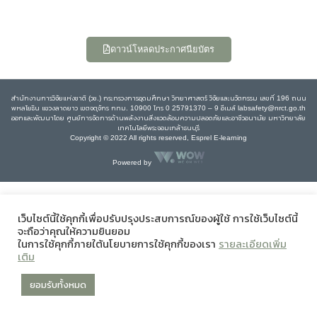
ดาวน์โหลดประกาศนียบัตร
สำนักงานการวิจัยแห่งชาติ (วช.) กระทรวงการอุดมศึกษา วิทยาศาสตร์ วิจัยและนวัตกรรม เลขที่ 196 ถนน
พหลโยธิน แขวงลาดยาว เขตจตุจักร กทม. 10900 โทร 0 25791370 – 9 อีเมล์ labsafety@nrct.go.th
ออกและพัฒนาโดย ศูนย์การจัดการด้านพลังงานสิ่งแวดล้อมความปลอดภัยและอาชีวอนามัย มหาวิทยาลัย
เทคโนโลยีพระจอมเกล้าธนบุรี
Copyright © 2022 All rights reserved, Esprel E-learning
Powered by
เว็บไซต์นี้ใช้คุกกี้เพื่อปรับปรุงประสบการณ์ของผู้ใช้ การใช้เว็บไซต์นี้
จะถือว่าคุณให้ความยินยอม
ในการใช้คุกกี้ภายใต้นโยบายการใช้คุกกี้ของเรา
รายละเอียดเพิ่ม
เติม
ยอมรับทั้งหมด