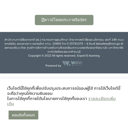
ดาวน์โหลดประกาศนียบัตร
สำนักงานการวิจัยแห่งชาติ (วช.) กระทรวงการอุดมศึกษา วิทยาศาสตร์ วิจัยและนวัตกรรม เลขที่ 196 ถนน
พหลโยธิน แขวงลาดยาว เขตจตุจักร กทม. 10900 โทร 0 25791370 – 9 อีเมล์ labsafety@nrct.go.th
ออกและพัฒนาโดย ศูนย์การจัดการด้านพลังงานสิ่งแวดล้อมความปลอดภัยและอาชีวอนามัย มหาวิทยาลัย
เทคโนโลยีพระจอมเกล้าธนบุรี
Copyright © 2022 All rights reserved, Esprel E-learning
Powered by
เว็บไซต์นี้ใช้คุกกี้เพื่อปรับปรุงประสบการณ์ของผู้ใช้ การใช้เว็บไซต์นี้
จะถือว่าคุณให้ความยินยอม
ในการใช้คุกกี้ภายใต้นโยบายการใช้คุกกี้ของเรา
รายละเอียดเพิ่ม
เติม
ยอมรับทั้งหมด