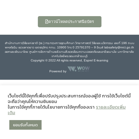
ดาวน์โหลดประกาศนียบัตร
สำนักงานการวิจัยแห่งชาติ (วช.) กระทรวงการอุดมศึกษา วิทยาศาสตร์ วิจัยและนวัตกรรม เลขที่ 196 ถนน
พหลโยธิน แขวงลาดยาว เขตจตุจักร กทม. 10900 โทร 0 25791370 – 9 อีเมล์ labsafety@nrct.go.th
ออกและพัฒนาโดย ศูนย์การจัดการด้านพลังงานสิ่งแวดล้อมความปลอดภัยและอาชีวอนามัย มหาวิทยาลัย
เทคโนโลยีพระจอมเกล้าธนบุรี
Copyright © 2022 All rights reserved, Esprel E-learning
Powered by
เว็บไซต์นี้ใช้คุกกี้เพื่อปรับปรุงประสบการณ์ของผู้ใช้ การใช้เว็บไซต์นี้
จะถือว่าคุณให้ความยินยอม
ในการใช้คุกกี้ภายใต้นโยบายการใช้คุกกี้ของเรา
รายละเอียดเพิ่ม
เติม
ยอมรับทั้งหมด