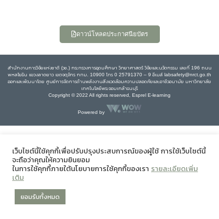
ดาวน์โหลดประกาศนียบัตร
สำนักงานการวิจัยแห่งชาติ (วช.) กระทรวงการอุดมศึกษา วิทยาศาสตร์ วิจัยและนวัตกรรม เลขที่ 196 ถนน
พหลโยธิน แขวงลาดยาว เขตจตุจักร กทม. 10900 โทร 0 25791370 – 9 อีเมล์ labsafety@nrct.go.th
ออกและพัฒนาโดย ศูนย์การจัดการด้านพลังงานสิ่งแวดล้อมความปลอดภัยและอาชีวอนามัย มหาวิทยาลัย
เทคโนโลยีพระจอมเกล้าธนบุรี
Copyright © 2022 All rights reserved, Esprel E-learning
Powered by
เว็บไซต์นี้ใช้คุกกี้เพื่อปรับปรุงประสบการณ์ของผู้ใช้ การใช้เว็บไซต์นี้
จะถือว่าคุณให้ความยินยอม
ในการใช้คุกกี้ภายใต้นโยบายการใช้คุกกี้ของเรา
รายละเอียดเพิ่ม
เติม
ยอมรับทั้งหมด