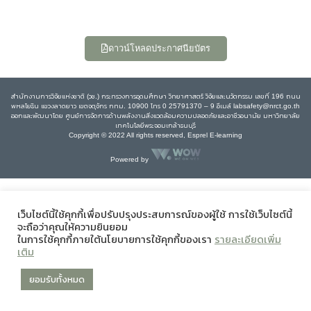
ดาวน์โหลดประกาศนียบัตร
สำนักงานการวิจัยแห่งชาติ (วช.) กระทรวงการอุดมศึกษา วิทยาศาสตร์ วิจัยและนวัตกรรม เลขที่ 196 ถนน
พหลโยธิน แขวงลาดยาว เขตจตุจักร กทม. 10900 โทร 0 25791370 – 9 อีเมล์ labsafety@nrct.go.th
ออกและพัฒนาโดย ศูนย์การจัดการด้านพลังงานสิ่งแวดล้อมความปลอดภัยและอาชีวอนามัย มหาวิทยาลัย
เทคโนโลยีพระจอมเกล้าธนบุรี
Copyright © 2022 All rights reserved, Esprel E-learning
Powered by
เว็บไซต์นี้ใช้คุกกี้เพื่อปรับปรุงประสบการณ์ของผู้ใช้ การใช้เว็บไซต์นี้
จะถือว่าคุณให้ความยินยอม
ในการใช้คุกกี้ภายใต้นโยบายการใช้คุกกี้ของเรา
รายละเอียดเพิ่ม
เติม
ยอมรับทั้งหมด