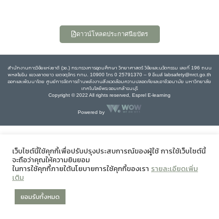
ดาวน์โหลดประกาศนียบัตร
สำนักงานการวิจัยแห่งชาติ (วช.) กระทรวงการอุดมศึกษา วิทยาศาสตร์ วิจัยและนวัตกรรม เลขที่ 196 ถนน
พหลโยธิน แขวงลาดยาว เขตจตุจักร กทม. 10900 โทร 0 25791370 – 9 อีเมล์ labsafety@nrct.go.th
ออกและพัฒนาโดย ศูนย์การจัดการด้านพลังงานสิ่งแวดล้อมความปลอดภัยและอาชีวอนามัย มหาวิทยาลัย
เทคโนโลยีพระจอมเกล้าธนบุรี
Copyright © 2022 All rights reserved, Esprel E-learning
Powered by
เว็บไซต์นี้ใช้คุกกี้เพื่อปรับปรุงประสบการณ์ของผู้ใช้ การใช้เว็บไซต์นี้
จะถือว่าคุณให้ความยินยอม
ในการใช้คุกกี้ภายใต้นโยบายการใช้คุกกี้ของเรา
รายละเอียดเพิ่ม
เติม
ยอมรับทั้งหมด