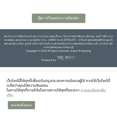
ดาวน์โหลดประกาศนียบัตร
สำนักงานการวิจัยแห่งชาติ (วช.) กระทรวงการอุดมศึกษา วิทยาศาสตร์ วิจัยและนวัตกรรม เลขที่ 196 ถนน
พหลโยธิน แขวงลาดยาว เขตจตุจักร กทม. 10900 โทร 0 25791370 – 9 อีเมล์ labsafety@nrct.go.th
ออกและพัฒนาโดย ศูนย์การจัดการด้านพลังงานสิ่งแวดล้อมความปลอดภัยและอาชีวอนามัย มหาวิทยาลัย
เทคโนโลยีพระจอมเกล้าธนบุรี
Copyright © 2022 All rights reserved, Esprel E-learning
Powered by
เว็บไซต์นี้ใช้คุกกี้เพื่อปรับปรุงประสบการณ์ของผู้ใช้ การใช้เว็บไซต์นี้
จะถือว่าคุณให้ความยินยอม
ในการใช้คุกกี้ภายใต้นโยบายการใช้คุกกี้ของเรา
รายละเอียดเพิ่ม
เติม
ยอมรับทั้งหมด