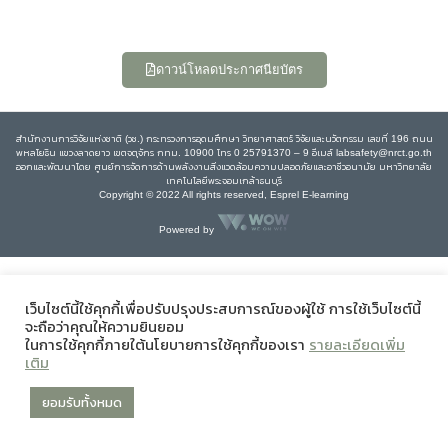
ดาวน์โหลดประกาศนียบัตร
สำนักงานการวิจัยแห่งชาติ (วช.) กระทรวงการอุดมศึกษา วิทยาศาสตร์ วิจัยและนวัตกรรม เลขที่ 196 ถนน
พหลโยธิน แขวงลาดยาว เขตจตุจักร กทม. 10900 โทร 0 25791370 – 9 อีเมล์ labsafety@nrct.go.th
ออกและพัฒนาโดย ศูนย์การจัดการด้านพลังงานสิ่งแวดล้อมความปลอดภัยและอาชีวอนามัย มหาวิทยาลัย
เทคโนโลยีพระจอมเกล้าธนบุรี
Copyright © 2022 All rights reserved, Esprel E-learning
Powered by
เว็บไซต์นี้ใช้คุกกี้เพื่อปรับปรุงประสบการณ์ของผู้ใช้ การใช้เว็บไซต์นี้
จะถือว่าคุณให้ความยินยอม
ในการใช้คุกกี้ภายใต้นโยบายการใช้คุกกี้ของเรา
รายละเอียดเพิ่ม
เติม
ยอมรับทั้งหมด