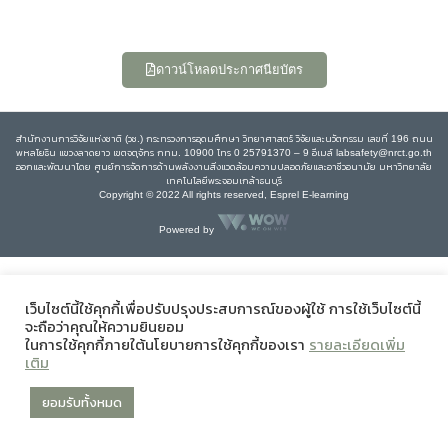
ดาวน์โหลดประกาศนียบัตร
สำนักงานการวิจัยแห่งชาติ (วช.) กระทรวงการอุดมศึกษา วิทยาศาสตร์ วิจัยและนวัตกรรม เลขที่ 196 ถนน
พหลโยธิน แขวงลาดยาว เขตจตุจักร กทม. 10900 โทร 0 25791370 – 9 อีเมล์ labsafety@nrct.go.th
ออกและพัฒนาโดย ศูนย์การจัดการด้านพลังงานสิ่งแวดล้อมความปลอดภัยและอาชีวอนามัย มหาวิทยาลัย
เทคโนโลยีพระจอมเกล้าธนบุรี
Copyright © 2022 All rights reserved, Esprel E-learning
Powered by
เว็บไซต์นี้ใช้คุกกี้เพื่อปรับปรุงประสบการณ์ของผู้ใช้ การใช้เว็บไซต์นี้
จะถือว่าคุณให้ความยินยอม
ในการใช้คุกกี้ภายใต้นโยบายการใช้คุกกี้ของเรา
รายละเอียดเพิ่ม
เติม
ยอมรับทั้งหมด