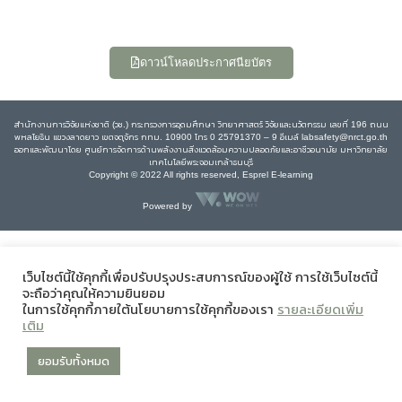
ดาวน์โหลดประกาศนียบัตร
สำนักงานการวิจัยแห่งชาติ (วช.) กระทรวงการอุดมศึกษา วิทยาศาสตร์ วิจัยและนวัตกรรม เลขที่ 196 ถนน
พหลโยธิน แขวงลาดยาว เขตจตุจักร กทม. 10900 โทร 0 25791370 – 9 อีเมล์ labsafety@nrct.go.th
ออกและพัฒนาโดย ศูนย์การจัดการด้านพลังงานสิ่งแวดล้อมความปลอดภัยและอาชีวอนามัย มหาวิทยาลัย
เทคโนโลยีพระจอมเกล้าธนบุรี
Copyright © 2022 All rights reserved, Esprel E-learning
Powered by
เว็บไซต์นี้ใช้คุกกี้เพื่อปรับปรุงประสบการณ์ของผู้ใช้ การใช้เว็บไซต์นี้
จะถือว่าคุณให้ความยินยอม
ในการใช้คุกกี้ภายใต้นโยบายการใช้คุกกี้ของเรา
รายละเอียดเพิ่ม
เติม
ยอมรับทั้งหมด