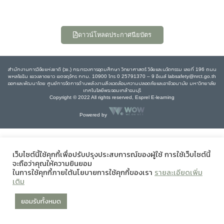
ดาวน์โหลดประกาศนียบัตร
สำนักงานการวิจัยแห่งชาติ (วช.) กระทรวงการอุดมศึกษา วิทยาศาสตร์ วิจัยและนวัตกรรม เลขที่ 196 ถนน
พหลโยธิน แขวงลาดยาว เขตจตุจักร กทม. 10900 โทร 0 25791370 – 9 อีเมล์ labsafety@nrct.go.th
ออกและพัฒนาโดย ศูนย์การจัดการด้านพลังงานสิ่งแวดล้อมความปลอดภัยและอาชีวอนามัย มหาวิทยาลัย
เทคโนโลยีพระจอมเกล้าธนบุรี
Copyright © 2022 All rights reserved, Esprel E-learning
Powered by
เว็บไซต์นี้ใช้คุกกี้เพื่อปรับปรุงประสบการณ์ของผู้ใช้ การใช้เว็บไซต์นี้
จะถือว่าคุณให้ความยินยอม
ในการใช้คุกกี้ภายใต้นโยบายการใช้คุกกี้ของเรา
รายละเอียดเพิ่ม
เติม
ยอมรับทั้งหมด