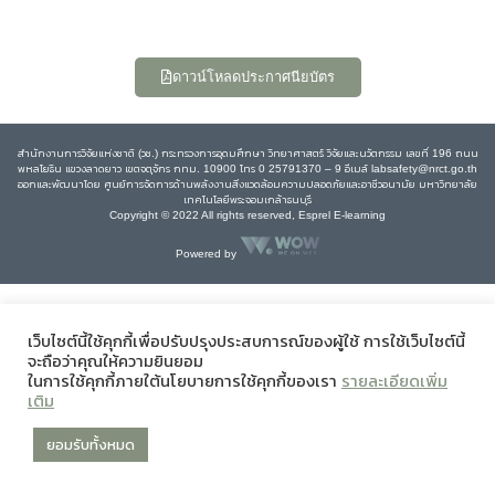
ดาวน์โหลดประกาศนียบัตร
สำนักงานการวิจัยแห่งชาติ (วช.) กระทรวงการอุดมศึกษา วิทยาศาสตร์ วิจัยและนวัตกรรม เลขที่ 196 ถนน
พหลโยธิน แขวงลาดยาว เขตจตุจักร กทม. 10900 โทร 0 25791370 – 9 อีเมล์ labsafety@nrct.go.th
ออกและพัฒนาโดย ศูนย์การจัดการด้านพลังงานสิ่งแวดล้อมความปลอดภัยและอาชีวอนามัย มหาวิทยาลัย
เทคโนโลยีพระจอมเกล้าธนบุรี
Copyright © 2022 All rights reserved, Esprel E-learning
Powered by
เว็บไซต์นี้ใช้คุกกี้เพื่อปรับปรุงประสบการณ์ของผู้ใช้ การใช้เว็บไซต์นี้
จะถือว่าคุณให้ความยินยอม
ในการใช้คุกกี้ภายใต้นโยบายการใช้คุกกี้ของเรา
รายละเอียดเพิ่ม
เติม
ยอมรับทั้งหมด