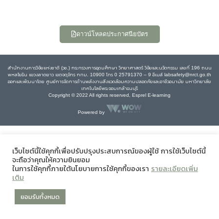
ดาวน์โหลดประกาศนียบัตร
สำนักงานการวิจัยแห่งชาติ (วช.) กระทรวงการอุดมศึกษา วิทยาศาสตร์ วิจัยและนวัตกรรม เลขที่ 196 ถนน
พหลโยธิน แขวงลาดยาว เขตจตุจักร กทม. 10900 โทร 0 25791370 – 9 อีเมล์ labsafety@nrct.go.th
ออกและพัฒนาโดย ศูนย์การจัดการด้านพลังงานสิ่งแวดล้อมความปลอดภัยและอาชีวอนามัย มหาวิทยาลัย
เทคโนโลยีพระจอมเกล้าธนบุรี
Copyright © 2022 All rights reserved, Esprel E-learning
Powered by
เว็บไซต์นี้ใช้คุกกี้เพื่อปรับปรุงประสบการณ์ของผู้ใช้ การใช้เว็บไซต์นี้
จะถือว่าคุณให้ความยินยอม
ในการใช้คุกกี้ภายใต้นโยบายการใช้คุกกี้ของเรา
รายละเอียดเพิ่ม
เติม
ยอมรับทั้งหมด