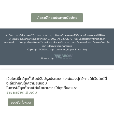
ดาวน์โหลดประกาศนียบัตร
สำนักงานการวิจัยแห่งชาติ (วช.) กระทรวงการอุดมศึกษา วิทยาศาสตร์ วิจัยและนวัตกรรม เลขที่ 196 ถนน
พหลโยธิน แขวงลาดยาว เขตจตุจักร กทม. 10900 โทร 0 25791370 – 9 อีเมล์ labsafety@nrct.go.th
ออกและพัฒนาโดย ศูนย์การจัดการด้านพลังงานสิ่งแวดล้อมความปลอดภัยและอาชีวอนามัย มหาวิทยาลัย
เทคโนโลยีพระจอมเกล้าธนบุรี
Copyright © 2022 All rights reserved, Esprel E-learning
Powered by
เว็บไซต์นี้ใช้คุกกี้เพื่อปรับปรุงประสบการณ์ของผู้ใช้ การใช้เว็บไซต์นี้
จะถือว่าคุณให้ความยินยอม
ในการใช้คุกกี้ภายใต้นโยบายการใช้คุกกี้ของเรา
รายละเอียดเพิ่มเติม
ยอมรับทั้งหมด