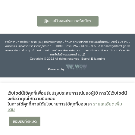
ดาวน์โหลดประกาศนียบัตร
สำนักงานการวิจัยแห่งชาติ (วช.) กระทรวงการอุดมศึกษา วิทยาศาสตร์ วิจัยและนวัตกรรม เลขที่ 196 ถนน
พหลโยธิน แขวงลาดยาว เขตจตุจักร กทม. 10900 โทร 0 25791370 – 9 อีเมล์ labsafety@nrct.go.th
ออกและพัฒนาโดย ศูนย์การจัดการด้านพลังงานสิ่งแวดล้อมความปลอดภัยและอาชีวอนามัย มหาวิทยาลัย
เทคโนโลยีพระจอมเกล้าธนบุรี
Copyright © 2022 All rights reserved, Esprel E-learning
Powered by
เว็บไซต์นี้ใช้คุกกี้เพื่อปรับปรุงประสบการณ์ของผู้ใช้ การใช้เว็บไซต์นี้
จะถือว่าคุณให้ความยินยอม
ในการใช้คุกกี้ภายใต้นโยบายการใช้คุกกี้ของเรา
รายละเอียดเพิ่ม
เติม
ยอมรับทั้งหมด