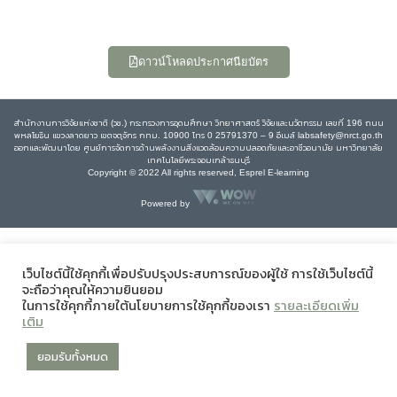
ดาวน์โหลดประกาศนียบัตร
สำนักงานการวิจัยแห่งชาติ (วช.) กระทรวงการอุดมศึกษา วิทยาศาสตร์ วิจัยและนวัตกรรม เลขที่ 196 ถนน
พหลโยธิน แขวงลาดยาว เขตจตุจักร กทม. 10900 โทร 0 25791370 – 9 อีเมล์ labsafety@nrct.go.th
ออกและพัฒนาโดย ศูนย์การจัดการด้านพลังงานสิ่งแวดล้อมความปลอดภัยและอาชีวอนามัย มหาวิทยาลัย
เทคโนโลยีพระจอมเกล้าธนบุรี
Copyright © 2022 All rights reserved, Esprel E-learning
Powered by
เว็บไซต์นี้ใช้คุกกี้เพื่อปรับปรุงประสบการณ์ของผู้ใช้ การใช้เว็บไซต์นี้
จะถือว่าคุณให้ความยินยอม
ในการใช้คุกกี้ภายใต้นโยบายการใช้คุกกี้ของเรา
รายละเอียดเพิ่ม
เติม
ยอมรับทั้งหมด