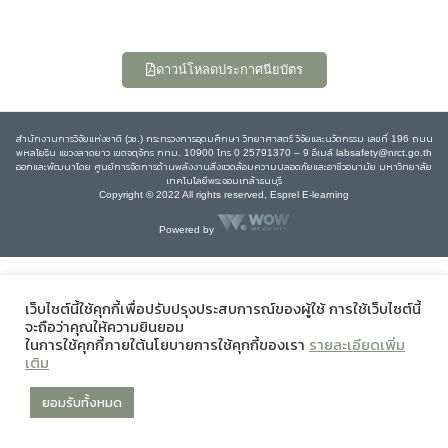
ดาวน์โหลดประกาศนียบัตร
สำนักงานการวิจัยแห่งชาติ (วช.) กระทรวงการอุดมศึกษา วิทยาศาสตร์ วิจัยและนวัตกรรม เลขที่ 196 ถนน
พหลโยธิน แขวงลาดยาว เขตจตุจักร กทม. 10900 โทร 0 25791370 – 9 อีเมล์ labsafety@nrct.go.th
ออกและพัฒนาโดย ศูนย์การจัดการด้านพลังงานสิ่งแวดล้อมความปลอดภัยและอาชีวอนามัย มหาวิทยาลัย
เทคโนโลยีพระจอมเกล้าธนบุรี
Copyright © 2022 All rights reserved, Esprel E-learning
Powered by
เว็บไซต์นี้ใช้คุกกี้เพื่อปรับปรุงประสบการณ์ของผู้ใช้ การใช้เว็บไซต์นี้
จะถือว่าคุณให้ความยินยอม
ในการใช้คุกกี้ภายใต้นโยบายการใช้คุกกี้ของเรา
รายละเอียดเพิ่ม
เติม
ยอมรับทั้งหมด