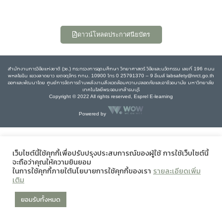
ดาวน์โหลดประกาศนียบัตร
สำนักงานการวิจัยแห่งชาติ (วช.) กระทรวงการอุดมศึกษา วิทยาศาสตร์ วิจัยและนวัตกรรม เลขที่ 196 ถนน
พหลโยธิน แขวงลาดยาว เขตจตุจักร กทม. 10900 โทร 0 25791370 – 9 อีเมล์ labsafety@nrct.go.th
ออกและพัฒนาโดย ศูนย์การจัดการด้านพลังงานสิ่งแวดล้อมความปลอดภัยและอาชีวอนามัย มหาวิทยาลัย
เทคโนโลยีพระจอมเกล้าธนบุรี
Copyright © 2022 All rights reserved, Esprel E-learning
Powered by
เว็บไซต์นี้ใช้คุกกี้เพื่อปรับปรุงประสบการณ์ของผู้ใช้ การใช้เว็บไซต์นี้
จะถือว่าคุณให้ความยินยอม
ในการใช้คุกกี้ภายใต้นโยบายการใช้คุกกี้ของเรา
รายละเอียดเพิ่ม
เติม
ยอมรับทั้งหมด