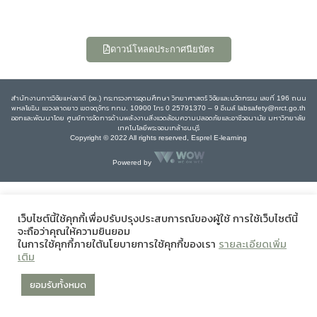
ดาวน์โหลดประกาศนียบัตร
สำนักงานการวิจัยแห่งชาติ (วช.) กระทรวงการอุดมศึกษา วิทยาศาสตร์ วิจัยและนวัตกรรม เลขที่ 196 ถนน
พหลโยธิน แขวงลาดยาว เขตจตุจักร กทม. 10900 โทร 0 25791370 – 9 อีเมล์ labsafety@nrct.go.th
ออกและพัฒนาโดย ศูนย์การจัดการด้านพลังงานสิ่งแวดล้อมความปลอดภัยและอาชีวอนามัย มหาวิทยาลัย
เทคโนโลยีพระจอมเกล้าธนบุรี
Copyright © 2022 All rights reserved, Esprel E-learning
Powered by
เว็บไซต์นี้ใช้คุกกี้เพื่อปรับปรุงประสบการณ์ของผู้ใช้ การใช้เว็บไซต์นี้
จะถือว่าคุณให้ความยินยอม
ในการใช้คุกกี้ภายใต้นโยบายการใช้คุกกี้ของเรา
รายละเอียดเพิ่ม
เติม
ยอมรับทั้งหมด