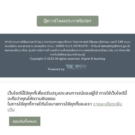
ดาวน์โหลดประกาศนียบัตร
สำนักงานการวิจัยแห่งชาติ (วช.) กระทรวงการอุดมศึกษา วิทยาศาสตร์ วิจัยและนวัตกรรม เลขที่ 196 ถนน
พหลโยธิน แขวงลาดยาว เขตจตุจักร กทม. 10900 โทร 0 25791370 – 9 อีเมล์ labsafety@nrct.go.th
ออกและพัฒนาโดย ศูนย์การจัดการด้านพลังงานสิ่งแวดล้อมความปลอดภัยและอาชีวอนามัย มหาวิทยาลัย
เทคโนโลยีพระจอมเกล้าธนบุรี
Copyright © 2022 All rights reserved, Esprel E-learning
Powered by
เว็บไซต์นี้ใช้คุกกี้เพื่อปรับปรุงประสบการณ์ของผู้ใช้ การใช้เว็บไซต์นี้
จะถือว่าคุณให้ความยินยอม
ในการใช้คุกกี้ภายใต้นโยบายการใช้คุกกี้ของเรา
รายละเอียดเพิ่ม
เติม
ยอมรับทั้งหมด