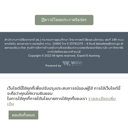
ดาวน์โหลดประกาศนียบัตร
สำนักงานการวิจัยแห่งชาติ (วช.) กระทรวงการอุดมศึกษา วิทยาศาสตร์ วิจัยและนวัตกรรม เลขที่ 196 ถนน
พหลโยธิน แขวงลาดยาว เขตจตุจักร กทม. 10900 โทร 0 25791370 – 9 อีเมล์ labsafety@nrct.go.th
ออกและพัฒนาโดย ศูนย์การจัดการด้านพลังงานสิ่งแวดล้อมความปลอดภัยและอาชีวอนามัย มหาวิทยาลัย
เทคโนโลยีพระจอมเกล้าธนบุรี
Copyright © 2022 All rights reserved, Esprel E-learning
Powered by
เว็บไซต์นี้ใช้คุกกี้เพื่อปรับปรุงประสบการณ์ของผู้ใช้ การใช้เว็บไซต์นี้
จะถือว่าคุณให้ความยินยอม
ในการใช้คุกกี้ภายใต้นโยบายการใช้คุกกี้ของเรา
รายละเอียดเพิ่ม
เติม
ยอมรับทั้งหมด