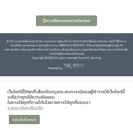
ดาวน์โหลดประกาศนียบัตร
สำนักงานการวิจัยแห่งชาติ (วช.) กระทรวงการอุดมศึกษา วิทยาศาสตร์ วิจัยและนวัตกรรม เลขที่ 196 ถนน
พหลโยธิน แขวงลาดยาว เขตจตุจักร กทม. 10900 โทร 0 25791370 – 9 อีเมล์ labsafety@nrct.go.th
ออกและพัฒนาโดย ศูนย์การจัดการด้านพลังงานสิ่งแวดล้อมความปลอดภัยและอาชีวอนามัย มหาวิทยาลัย
เทคโนโลยีพระจอมเกล้าธนบุรี
Copyright © 2022 All rights reserved, Esprel E-learning
Powered by
เว็บไซต์นี้ใช้คุกกี้เพื่อปรับปรุงประสบการณ์ของผู้ใช้ การใช้เว็บไซต์นี้
จะถือว่าคุณให้ความยินยอม
ในการใช้คุกกี้ภายใต้นโยบายการใช้คุกกี้ของเรา
รายละเอียดเพิ่มเติม
ยอมรับทั้งหมด