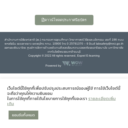
ดาวน์โหลดประกาศนียบัตร
สำนักงานการวิจัยแห่งชาติ (วช.) กระทรวงการอุดมศึกษา วิทยาศาสตร์ วิจัยและนวัตกรรม เลขที่ 196 ถนน
พหลโยธิน แขวงลาดยาว เขตจตุจักร กทม. 10900 โทร 0 25791370 – 9 อีเมล์ labsafety@nrct.go.th
ออกและพัฒนาโดย ศูนย์การจัดการด้านพลังงานสิ่งแวดล้อมความปลอดภัยและอาชีวอนามัย มหาวิทยาลัย
เทคโนโลยีพระจอมเกล้าธนบุรี
Copyright © 2022 All rights reserved, Esprel E-learning
Powered by
เว็บไซต์นี้ใช้คุกกี้เพื่อปรับปรุงประสบการณ์ของผู้ใช้ การใช้เว็บไซต์นี้
จะถือว่าคุณให้ความยินยอม
ในการใช้คุกกี้ภายใต้นโยบายการใช้คุกกี้ของเรา
รายละเอียดเพิ่ม
เติม
ยอมรับทั้งหมด