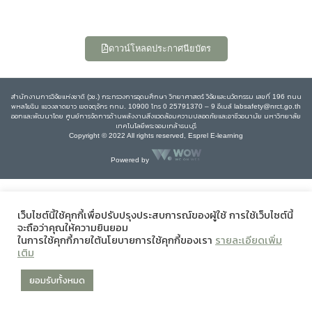
ดาวน์โหลดประกาศนียบัตร
สำนักงานการวิจัยแห่งชาติ (วช.) กระทรวงการอุดมศึกษา วิทยาศาสตร์ วิจัยและนวัตกรรม เลขที่ 196 ถนน
พหลโยธิน แขวงลาดยาว เขตจตุจักร กทม. 10900 โทร 0 25791370 – 9 อีเมล์ labsafety@nrct.go.th
ออกและพัฒนาโดย ศูนย์การจัดการด้านพลังงานสิ่งแวดล้อมความปลอดภัยและอาชีวอนามัย มหาวิทยาลัย
เทคโนโลยีพระจอมเกล้าธนบุรี
Copyright © 2022 All rights reserved, Esprel E-learning
Powered by
เว็บไซต์นี้ใช้คุกกี้เพื่อปรับปรุงประสบการณ์ของผู้ใช้ การใช้เว็บไซต์นี้
จะถือว่าคุณให้ความยินยอม
ในการใช้คุกกี้ภายใต้นโยบายการใช้คุกกี้ของเรา
รายละเอียดเพิ่ม
เติม
ยอมรับทั้งหมด