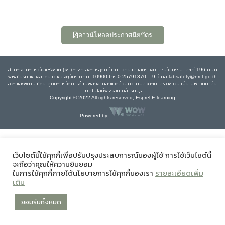
ดาวน์โหลดประกาศนียบัตร
สำนักงานการวิจัยแห่งชาติ (วช.) กระทรวงการอุดมศึกษา วิทยาศาสตร์ วิจัยและนวัตกรรม เลขที่ 196 ถนน
พหลโยธิน แขวงลาดยาว เขตจตุจักร กทม. 10900 โทร 0 25791370 – 9 อีเมล์ labsafety@nrct.go.th
ออกและพัฒนาโดย ศูนย์การจัดการด้านพลังงานสิ่งแวดล้อมความปลอดภัยและอาชีวอนามัย มหาวิทยาลัย
เทคโนโลยีพระจอมเกล้าธนบุรี
Copyright © 2022 All rights reserved, Esprel E-learning
Powered by
เว็บไซต์นี้ใช้คุกกี้เพื่อปรับปรุงประสบการณ์ของผู้ใช้ การใช้เว็บไซต์นี้
จะถือว่าคุณให้ความยินยอม
ในการใช้คุกกี้ภายใต้นโยบายการใช้คุกกี้ของเรา
รายละเอียดเพิ่ม
เติม
ยอมรับทั้งหมด