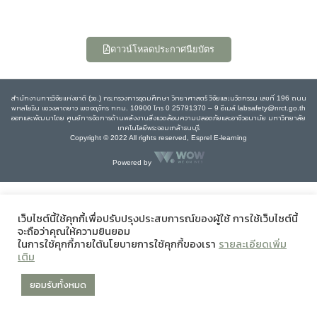
ดาวน์โหลดประกาศนียบัตร
สำนักงานการวิจัยแห่งชาติ (วช.) กระทรวงการอุดมศึกษา วิทยาศาสตร์ วิจัยและนวัตกรรม เลขที่ 196 ถนน
พหลโยธิน แขวงลาดยาว เขตจตุจักร กทม. 10900 โทร 0 25791370 – 9 อีเมล์ labsafety@nrct.go.th
ออกและพัฒนาโดย ศูนย์การจัดการด้านพลังงานสิ่งแวดล้อมความปลอดภัยและอาชีวอนามัย มหาวิทยาลัย
เทคโนโลยีพระจอมเกล้าธนบุรี
Copyright © 2022 All rights reserved, Esprel E-learning
Powered by
เว็บไซต์นี้ใช้คุกกี้เพื่อปรับปรุงประสบการณ์ของผู้ใช้ การใช้เว็บไซต์นี้
จะถือว่าคุณให้ความยินยอม
ในการใช้คุกกี้ภายใต้นโยบายการใช้คุกกี้ของเรา
รายละเอียดเพิ่ม
เติม
ยอมรับทั้งหมด