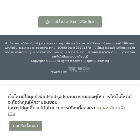
ดาวน์โหลดประกาศนียบัตร
สำนักงานการวิจัยแห่งชาติ (วช.) กระทรวงการอุดมศึกษา วิทยาศาสตร์ วิจัยและนวัตกรรม เลขที่ 196 ถนน
พหลโยธิน แขวงลาดยาว เขตจตุจักร กทม. 10900 โทร 0 25791370 – 9 อีเมล์ labsafety@nrct.go.th
ออกและพัฒนาโดย ศูนย์การจัดการด้านพลังงานสิ่งแวดล้อมความปลอดภัยและอาชีวอนามัย มหาวิทยาลัย
เทคโนโลยีพระจอมเกล้าธนบุรี
Copyright © 2022 All rights reserved, Esprel E-learning
Powered by
เว็บไซต์นี้ใช้คุกกี้เพื่อปรับปรุงประสบการณ์ของผู้ใช้ การใช้เว็บไซต์นี้
จะถือว่าคุณให้ความยินยอม
ในการใช้คุกกี้ภายใต้นโยบายการใช้คุกกี้ของเรา
รายละเอียดเพิ่ม
เติม
ยอมรับทั้งหมด