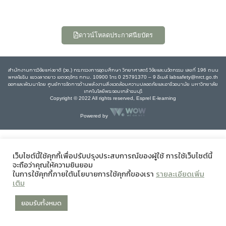
ดาวน์โหลดประกาศนียบัตร
สำนักงานการวิจัยแห่งชาติ (วช.) กระทรวงการอุดมศึกษา วิทยาศาสตร์ วิจัยและนวัตกรรม เลขที่ 196 ถนน
พหลโยธิน แขวงลาดยาว เขตจตุจักร กทม. 10900 โทร 0 25791370 – 9 อีเมล์ labsafety@nrct.go.th
ออกและพัฒนาโดย ศูนย์การจัดการด้านพลังงานสิ่งแวดล้อมความปลอดภัยและอาชีวอนามัย มหาวิทยาลัย
เทคโนโลยีพระจอมเกล้าธนบุรี
Copyright © 2022 All rights reserved, Esprel E-learning
Powered by
เว็บไซต์นี้ใช้คุกกี้เพื่อปรับปรุงประสบการณ์ของผู้ใช้ การใช้เว็บไซต์นี้
จะถือว่าคุณให้ความยินยอม
ในการใช้คุกกี้ภายใต้นโยบายการใช้คุกกี้ของเรา
รายละเอียดเพิ่ม
เติม
ยอมรับทั้งหมด