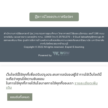
ดาวน์โหลดประกาศนียบัตร
สำนักงานการวิจัยแห่งชาติ (วช.) กระทรวงการอุดมศึกษา วิทยาศาสตร์ วิจัยและนวัตกรรม เลขที่ 196 ถนน
พหลโยธิน แขวงลาดยาว เขตจตุจักร กทม. 10900 โทร 0 25791370 – 9 อีเมล์ labsafety@nrct.go.th
ออกและพัฒนาโดย ศูนย์การจัดการด้านพลังงานสิ่งแวดล้อมความปลอดภัยและอาชีวอนามัย มหาวิทยาลัย
เทคโนโลยีพระจอมเกล้าธนบุรี
Copyright © 2022 All rights reserved, Esprel E-learning
Powered by
เว็บไซต์นี้ใช้คุกกี้เพื่อปรับปรุงประสบการณ์ของผู้ใช้ การใช้เว็บไซต์นี้
จะถือว่าคุณให้ความยินยอม
ในการใช้คุกกี้ภายใต้นโยบายการใช้คุกกี้ของเรา
รายละเอียดเพิ่ม
เติม
ยอมรับทั้งหมด