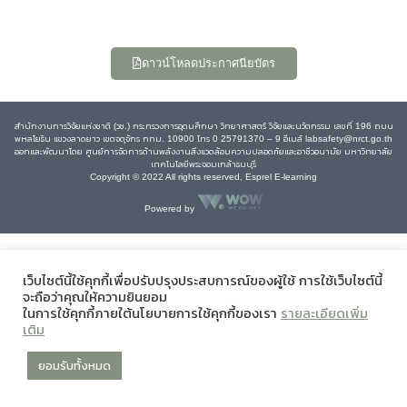
ดาวน์โหลดประกาศนียบัตร
สำนักงานการวิจัยแห่งชาติ (วช.) กระทรวงการอุดมศึกษา วิทยาศาสตร์ วิจัยและนวัตกรรม เลขที่ 196 ถนน
พหลโยธิน แขวงลาดยาว เขตจตุจักร กทม. 10900 โทร 0 25791370 – 9 อีเมล์ labsafety@nrct.go.th
ออกและพัฒนาโดย ศูนย์การจัดการด้านพลังงานสิ่งแวดล้อมความปลอดภัยและอาชีวอนามัย มหาวิทยาลัย
เทคโนโลยีพระจอมเกล้าธนบุรี
Copyright © 2022 All rights reserved, Esprel E-learning
Powered by
เว็บไซต์นี้ใช้คุกกี้เพื่อปรับปรุงประสบการณ์ของผู้ใช้ การใช้เว็บไซต์นี้
จะถือว่าคุณให้ความยินยอม
ในการใช้คุกกี้ภายใต้นโยบายการใช้คุกกี้ของเรา
รายละเอียดเพิ่ม
เติม
ยอมรับทั้งหมด