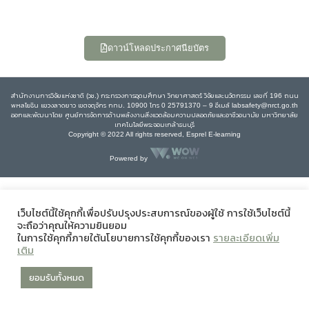
ดาวน์โหลดประกาศนียบัตร
สำนักงานการวิจัยแห่งชาติ (วช.) กระทรวงการอุดมศึกษา วิทยาศาสตร์ วิจัยและนวัตกรรม เลขที่ 196 ถนน
พหลโยธิน แขวงลาดยาว เขตจตุจักร กทม. 10900 โทร 0 25791370 – 9 อีเมล์ labsafety@nrct.go.th
ออกและพัฒนาโดย ศูนย์การจัดการด้านพลังงานสิ่งแวดล้อมความปลอดภัยและอาชีวอนามัย มหาวิทยาลัย
เทคโนโลยีพระจอมเกล้าธนบุรี
Copyright © 2022 All rights reserved, Esprel E-learning
Powered by
เว็บไซต์นี้ใช้คุกกี้เพื่อปรับปรุงประสบการณ์ของผู้ใช้ การใช้เว็บไซต์นี้
จะถือว่าคุณให้ความยินยอม
ในการใช้คุกกี้ภายใต้นโยบายการใช้คุกกี้ของเรา
รายละเอียดเพิ่ม
เติม
ยอมรับทั้งหมด