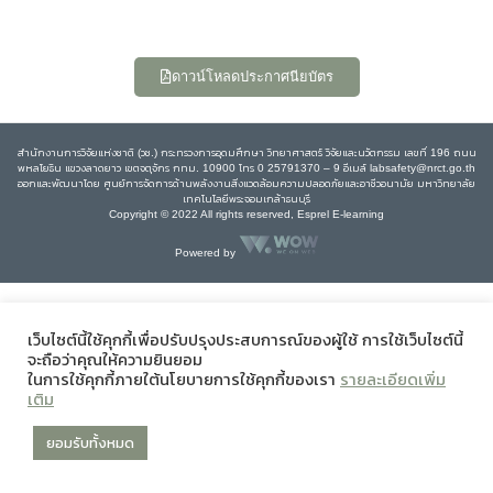
ดาวน์โหลดประกาศนียบัตร
สำนักงานการวิจัยแห่งชาติ (วช.) กระทรวงการอุดมศึกษา วิทยาศาสตร์ วิจัยและนวัตกรรม เลขที่ 196 ถนน
พหลโยธิน แขวงลาดยาว เขตจตุจักร กทม. 10900 โทร 0 25791370 – 9 อีเมล์ labsafety@nrct.go.th
ออกและพัฒนาโดย ศูนย์การจัดการด้านพลังงานสิ่งแวดล้อมความปลอดภัยและอาชีวอนามัย มหาวิทยาลัย
เทคโนโลยีพระจอมเกล้าธนบุรี
Copyright © 2022 All rights reserved, Esprel E-learning
Powered by
เว็บไซต์นี้ใช้คุกกี้เพื่อปรับปรุงประสบการณ์ของผู้ใช้ การใช้เว็บไซต์นี้
จะถือว่าคุณให้ความยินยอม
ในการใช้คุกกี้ภายใต้นโยบายการใช้คุกกี้ของเรา
รายละเอียดเพิ่ม
เติม
ยอมรับทั้งหมด