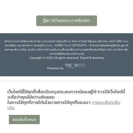
ดาวน์โหลดประกาศนียบัตร
สำนักงานการวิจัยแห่งชาติ (วช.) กระทรวงการอุดมศึกษา วิทยาศาสตร์ วิจัยและนวัตกรรม เลขที่ 196 ถนน
พหลโยธิน แขวงลาดยาว เขตจตุจักร กทม. 10900 โทร 0 25791370 – 9 อีเมล์ labsafety@nrct.go.th
ออกและพัฒนาโดย ศูนย์การจัดการด้านพลังงานสิ่งแวดล้อมความปลอดภัยและอาชีวอนามัย มหาวิทยาลัย
เทคโนโลยีพระจอมเกล้าธนบุรี
Copyright © 2022 All rights reserved, Esprel E-learning
Powered by
เว็บไซต์นี้ใช้คุกกี้เพื่อปรับปรุงประสบการณ์ของผู้ใช้ การใช้เว็บไซต์นี้
จะถือว่าคุณให้ความยินยอม
ในการใช้คุกกี้ภายใต้นโยบายการใช้คุกกี้ของเรา
รายละเอียดเพิ่ม
เติม
ยอมรับทั้งหมด