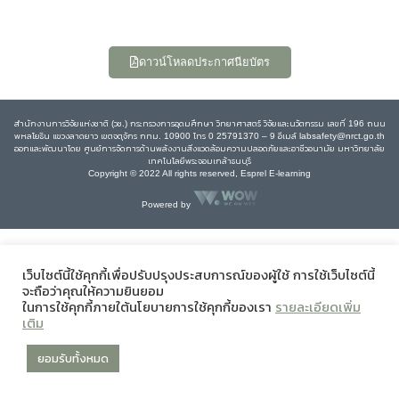
ดาวน์โหลดประกาศนียบัตร
สำนักงานการวิจัยแห่งชาติ (วช.) กระทรวงการอุดมศึกษา วิทยาศาสตร์ วิจัยและนวัตกรรม เลขที่ 196 ถนน
พหลโยธิน แขวงลาดยาว เขตจตุจักร กทม. 10900 โทร 0 25791370 – 9 อีเมล์ labsafety@nrct.go.th
ออกและพัฒนาโดย ศูนย์การจัดการด้านพลังงานสิ่งแวดล้อมความปลอดภัยและอาชีวอนามัย มหาวิทยาลัย
เทคโนโลยีพระจอมเกล้าธนบุรี
Copyright © 2022 All rights reserved, Esprel E-learning
Powered by
เว็บไซต์นี้ใช้คุกกี้เพื่อปรับปรุงประสบการณ์ของผู้ใช้ การใช้เว็บไซต์นี้
จะถือว่าคุณให้ความยินยอม
ในการใช้คุกกี้ภายใต้นโยบายการใช้คุกกี้ของเรา
รายละเอียดเพิ่ม
เติม
ยอมรับทั้งหมด