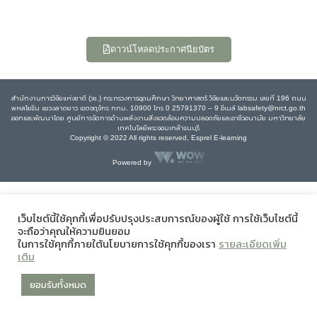
ดาวน์โหลดประกาศนียบัตร
สำนักงานการวิจัยแห่งชาติ (วช.) กระทรวงการอุดมศึกษา วิทยาศาสตร์ วิจัยและนวัตกรรม เลขที่ 196 ถนน
พหลโยธิน แขวงลาดยาว เขตจตุจักร กทม. 10900 โทร 0 25791370 – 9 อีเมล์ labsafety@nrct.go.th
ออกและพัฒนาโดย ศูนย์การจัดการด้านพลังงานสิ่งแวดล้อมความปลอดภัยและอาชีวอนามัย มหาวิทยาลัย
เทคโนโลยีพระจอมเกล้าธนบุรี
Copyright © 2022 All rights reserved, Esprel E-learning
Powered by
เว็บไซต์นี้ใช้คุกกี้เพื่อปรับปรุงประสบการณ์ของผู้ใช้ การใช้เว็บไซต์นี้
จะถือว่าคุณให้ความยินยอม
ในการใช้คุกกี้ภายใต้นโยบายการใช้คุกกี้ของเรา
รายละเอียดเพิ่ม
เติม
ยอมรับทั้งหมด