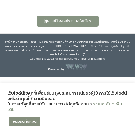
ดาวน์โหลดประกาศนียบัตร
สำนักงานการวิจัยแห่งชาติ (วช.) กระทรวงการอุดมศึกษา วิทยาศาสตร์ วิจัยและนวัตกรรม เลขที่ 196 ถนน
พหลโยธิน แขวงลาดยาว เขตจตุจักร กทม. 10900 โทร 0 25791370 – 9 อีเมล์ labsafety@nrct.go.th
ออกและพัฒนาโดย ศูนย์การจัดการด้านพลังงานสิ่งแวดล้อมความปลอดภัยและอาชีวอนามัย มหาวิทยาลัย
เทคโนโลยีพระจอมเกล้าธนบุรี
Copyright © 2022 All rights reserved, Esprel E-learning
Powered by
เว็บไซต์นี้ใช้คุกกี้เพื่อปรับปรุงประสบการณ์ของผู้ใช้ การใช้เว็บไซต์นี้
จะถือว่าคุณให้ความยินยอม
ในการใช้คุกกี้ภายใต้นโยบายการใช้คุกกี้ของเรา
รายละเอียดเพิ่ม
เติม
ยอมรับทั้งหมด