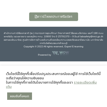
ดาวน์โหลดประกาศนียบัตร
สำนักงานการวิจัยแห่งชาติ (วช.) กระทรวงการอุดมศึกษา วิทยาศาสตร์ วิจัยและนวัตกรรม เลขที่ 196 ถนน
พหลโยธิน แขวงลาดยาว เขตจตุจักร กทม. 10900 โทร 0 25791370 – 9 อีเมล์ labsafety@nrct.go.th
ออกและพัฒนาโดย ศูนย์การจัดการด้านพลังงานสิ่งแวดล้อมความปลอดภัยและอาชีวอนามัย มหาวิทยาลัย
เทคโนโลยีพระจอมเกล้าธนบุรี
Copyright © 2022 All rights reserved, Esprel E-learning
Powered by
เว็บไซต์นี้ใช้คุกกี้เพื่อปรับปรุงประสบการณ์ของผู้ใช้ การใช้เว็บไซต์นี้
จะถือว่าคุณให้ความยินยอม
ในการใช้คุกกี้ภายใต้นโยบายการใช้คุกกี้ของเรา
รายละเอียดเพิ่ม
เติม
ยอมรับทั้งหมด