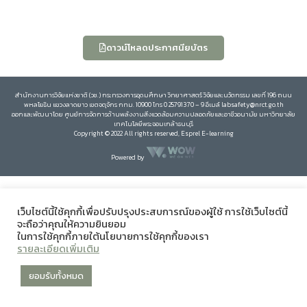
ดาวน์โหลดประกาศนียบัตร
สำนักงานการวิจัยแห่งชาติ (วช.) กระทรวงการอุดมศึกษา วิทยาศาสตร์ วิจัยและนวัตกรรม เลขที่ 196 ถนน
พหลโยธิน แขวงลาดยาว เขตจตุจักร กทม. 10900 โทร 0 25791370 – 9 อีเมล์ labsafety@nrct.go.th
ออกและพัฒนาโดย ศูนย์การจัดการด้านพลังงานสิ่งแวดล้อมความปลอดภัยและอาชีวอนามัย มหาวิทยาลัย
เทคโนโลยีพระจอมเกล้าธนบุรี
Copyright © 2022 All rights reserved, Esprel E-learning
Powered by
เว็บไซต์นี้ใช้คุกกี้เพื่อปรับปรุงประสบการณ์ของผู้ใช้ การใช้เว็บไซต์นี้
จะถือว่าคุณให้ความยินยอม
ในการใช้คุกกี้ภายใต้นโยบายการใช้คุกกี้ของเรา
รายละเอียดเพิ่มเติม
ยอมรับทั้งหมด