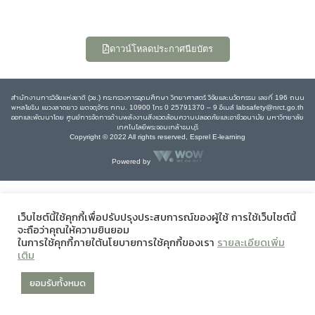
ดาวน์โหลดประกาศนียบัตร
สำนักงานการวิจัยแห่งชาติ (วช.) กระทรวงการอุดมศึกษา วิทยาศาสตร์ วิจัยและนวัตกรรม เลขที่ 196 ถนน
พหลโยธิน แขวงลาดยาว เขตจตุจักร กทม. 10900 โทร 0 25791370 – 9 อีเมล์ labsafety@nrct.go.th
ออกและพัฒนาโดย ศูนย์การจัดการด้านพลังงานสิ่งแวดล้อมความปลอดภัยและอาชีวอนามัย มหาวิทยาลัย
เทคโนโลยีพระจอมเกล้าธนบุรี
Copyright © 2022 All rights reserved, Esprel E-learning
Powered by
เว็บไซต์นี้ใช้คุกกี้เพื่อปรับปรุงประสบการณ์ของผู้ใช้ การใช้เว็บไซต์นี้
จะถือว่าคุณให้ความยินยอม
ในการใช้คุกกี้ภายใต้นโยบายการใช้คุกกี้ของเรา
รายละเอียดเพิ่ม
เติม
ยอมรับทั้งหมด