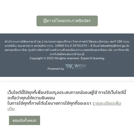
ดาวน์โหลดประกาศนียบัตร
สำนักงานการวิจัยแห่งชาติ (วช.) กระทรวงการอุดมศึกษา วิทยาศาสตร์ วิจัยและนวัตกรรม เลขที่ 196 ถนน
พหลโยธิน แขวงลาดยาว เขตจตุจักร กทม. 10900 โทร 0 25791370 – 9 อีเมล์ labsafety@nrct.go.th
ออกและพัฒนาโดย ศูนย์การจัดการด้านพลังงานสิ่งแวดล้อมความปลอดภัยและอาชีวอนามัย มหาวิทยาลัย
เทคโนโลยีพระจอมเกล้าธนบุรี
Copyright © 2022 All rights reserved, Esprel E-learning
Powered by
เว็บไซต์นี้ใช้คุกกี้เพื่อปรับปรุงประสบการณ์ของผู้ใช้ การใช้เว็บไซต์นี้
จะถือว่าคุณให้ความยินยอม
ในการใช้คุกกี้ภายใต้นโยบายการใช้คุกกี้ของเรา
รายละเอียดเพิ่ม
เติม
ยอมรับทั้งหมด