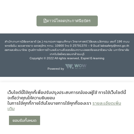
ดาวน์โหลดประกาศนียบัตร
สำนักงานการวิจัยแห่งชาติ (วช.) กระทรวงการอุดมศึกษา วิทยาศาสตร์ วิจัยและนวัตกรรม เลขที่ 196 ถนน
พหลโยธิน แขวงลาดยาว เขตจตุจักร กทม. 10900 โทร 0 25791370 – 9 อีเมล์ labsafety@nrct.go.th
ออกและพัฒนาโดย ศูนย์การจัดการด้านพลังงานสิ่งแวดล้อมความปลอดภัยและอาชีวอนามัย มหาวิทยาลัย
เทคโนโลยีพระจอมเกล้าธนบุรี
Copyright © 2022 All rights reserved, Esprel E-learning
Powered by
เว็บไซต์นี้ใช้คุกกี้เพื่อปรับปรุงประสบการณ์ของผู้ใช้ การใช้เว็บไซต์นี้
จะถือว่าคุณให้ความยินยอม
ในการใช้คุกกี้ภายใต้นโยบายการใช้คุกกี้ของเรา
รายละเอียดเพิ่ม
เติม
ยอมรับทั้งหมด