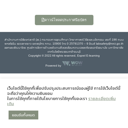
ดาวน์โหลดประกาศนียบัตร
สำนักงานการวิจัยแห่งชาติ (วช.) กระทรวงการอุดมศึกษา วิทยาศาสตร์ วิจัยและนวัตกรรม เลขที่ 196 ถนน
พหลโยธิน แขวงลาดยาว เขตจตุจักร กทม. 10900 โทร 0 25791370 – 9 อีเมล์ labsafety@nrct.go.th
ออกและพัฒนาโดย ศูนย์การจัดการด้านพลังงานสิ่งแวดล้อมความปลอดภัยและอาชีวอนามัย มหาวิทยาลัย
เทคโนโลยีพระจอมเกล้าธนบุรี
Copyright © 2022 All rights reserved, Esprel E-learning
Powered by
เว็บไซต์นี้ใช้คุกกี้เพื่อปรับปรุงประสบการณ์ของผู้ใช้ การใช้เว็บไซต์นี้
จะถือว่าคุณให้ความยินยอม
ในการใช้คุกกี้ภายใต้นโยบายการใช้คุกกี้ของเรา
รายละเอียดเพิ่ม
เติม
ยอมรับทั้งหมด