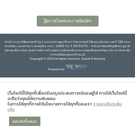
ดาวน์โหลดประกาศนียบัตร
สำนักงานการวิจัยแห่งชาติ (วช.) กระทรวงการอุดมศึกษา วิทยาศาสตร์ วิจัยและนวัตกรรม เลขที่ 196 ถนน
พหลโยธิน แขวงลาดยาว เขตจตุจักร กทม. 10900 โทร 0 25791370 – 9 อีเมล์ labsafety@nrct.go.th
ออกและพัฒนาโดย ศูนย์การจัดการด้านพลังงานสิ่งแวดล้อมความปลอดภัยและอาชีวอนามัย มหาวิทยาลัย
เทคโนโลยีพระจอมเกล้าธนบุรี
Copyright © 2022 All rights reserved, Esprel E-learning
Powered by
เว็บไซต์นี้ใช้คุกกี้เพื่อปรับปรุงประสบการณ์ของผู้ใช้ การใช้เว็บไซต์นี้
จะถือว่าคุณให้ความยินยอม
ในการใช้คุกกี้ภายใต้นโยบายการใช้คุกกี้ของเรา
รายละเอียดเพิ่ม
เติม
ยอมรับทั้งหมด