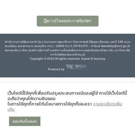
ดาวน์โหลดประกาศนียบัตร
สำนักงานการวิจัยแห่งชาติ (วช.) กระทรวงการอุดมศึกษา วิทยาศาสตร์ วิจัยและนวัตกรรม เลขที่ 196 ถนน
พหลโยธิน แขวงลาดยาว เขตจตุจักร กทม. 10900 โทร 0 25791370 – 9 อีเมล์ labsafety@nrct.go.th
ออกและพัฒนาโดย ศูนย์การจัดการด้านพลังงานสิ่งแวดล้อมความปลอดภัยและอาชีวอนามัย มหาวิทยาลัย
เทคโนโลยีพระจอมเกล้าธนบุรี
Copyright © 2022 All rights reserved, Esprel E-learning
Powered by
เว็บไซต์นี้ใช้คุกกี้เพื่อปรับปรุงประสบการณ์ของผู้ใช้ การใช้เว็บไซต์นี้
จะถือว่าคุณให้ความยินยอม
ในการใช้คุกกี้ภายใต้นโยบายการใช้คุกกี้ของเรา
รายละเอียดเพิ่ม
เติม
ยอมรับทั้งหมด