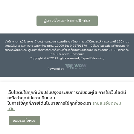
ดาวน์โหลดประกาศนียบัตร
สำนักงานการวิจัยแห่งชาติ (วช.) กระทรวงการอุดมศึกษา วิทยาศาสตร์ วิจัยและนวัตกรรม เลขที่ 196 ถนน
พหลโยธิน แขวงลาดยาว เขตจตุจักร กทม. 10900 โทร 0 25791370 – 9 อีเมล์ labsafety@nrct.go.th
ออกและพัฒนาโดย ศูนย์การจัดการด้านพลังงานสิ่งแวดล้อมความปลอดภัยและอาชีวอนามัย มหาวิทยาลัย
เทคโนโลยีพระจอมเกล้าธนบุรี
Copyright © 2022 All rights reserved, Esprel E-learning
Powered by
เว็บไซต์นี้ใช้คุกกี้เพื่อปรับปรุงประสบการณ์ของผู้ใช้ การใช้เว็บไซต์นี้
จะถือว่าคุณให้ความยินยอม
ในการใช้คุกกี้ภายใต้นโยบายการใช้คุกกี้ของเรา
รายละเอียดเพิ่ม
เติม
ยอมรับทั้งหมด