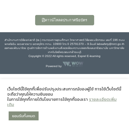
ดาวน์โหลดประกาศนียบัตร
สำนักงานการวิจัยแห่งชาติ (วช.) กระทรวงการอุดมศึกษา วิทยาศาสตร์ วิจัยและนวัตกรรม เลขที่ 196 ถนน
พหลโยธิน แขวงลาดยาว เขตจตุจักร กทม. 10900 โทร 0 25791370 – 9 อีเมล์ labsafety@nrct.go.th
ออกและพัฒนาโดย ศูนย์การจัดการด้านพลังงานสิ่งแวดล้อมความปลอดภัยและอาชีวอนามัย มหาวิทยาลัย
เทคโนโลยีพระจอมเกล้าธนบุรี
Copyright © 2022 All rights reserved, Esprel E-learning
Powered by
เว็บไซต์นี้ใช้คุกกี้เพื่อปรับปรุงประสบการณ์ของผู้ใช้ การใช้เว็บไซต์นี้
จะถือว่าคุณให้ความยินยอม
ในการใช้คุกกี้ภายใต้นโยบายการใช้คุกกี้ของเรา
รายละเอียดเพิ่ม
เติม
ยอมรับทั้งหมด