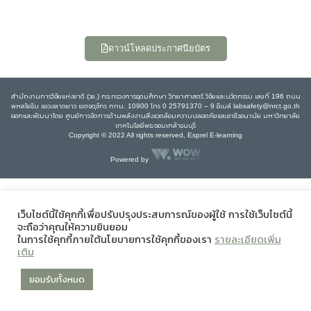
ดาวน์โหลดประกาศนียบัตร
สำนักงานการวิจัยแห่งชาติ (วช.) กระทรวงการอุดมศึกษา วิทยาศาสตร์ วิจัยและนวัตกรรม เลขที่ 196 ถนน
พหลโยธิน แขวงลาดยาว เขตจตุจักร กทม. 10900 โทร 0 25791370 – 9 อีเมล์ labsafety@nrct.go.th
ออกและพัฒนาโดย ศูนย์การจัดการด้านพลังงานสิ่งแวดล้อมความปลอดภัยและอาชีวอนามัย มหาวิทยาลัย
เทคโนโลยีพระจอมเกล้าธนบุรี
Copyright © 2022 All rights reserved, Esprel E-learning
Powered by
เว็บไซต์นี้ใช้คุกกี้เพื่อปรับปรุงประสบการณ์ของผู้ใช้ การใช้เว็บไซต์นี้
จะถือว่าคุณให้ความยินยอม
ในการใช้คุกกี้ภายใต้นโยบายการใช้คุกกี้ของเรา
รายละเอียดเพิ่ม
เติม
ยอมรับทั้งหมด